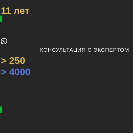
довольных клиентов
11 лет
КОНСУЛЬТАЦИЯ С ЭКСПЕРТОМ
> 250
> 4000
Федеральная сеть
автокафе
ООО «Кофемашина»,
Радиостанция
«Европа +» и др.
Чем мы будем