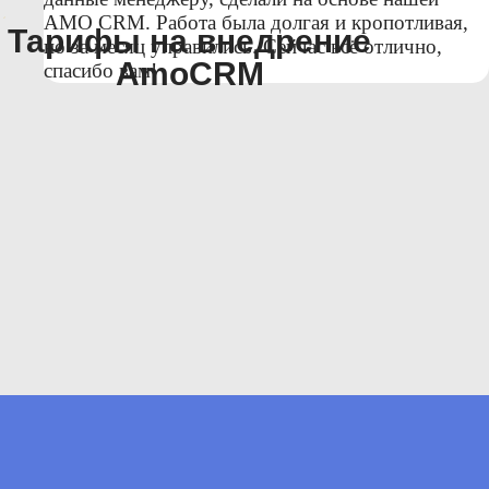
АМО СRМ. Работа была долгая и кропотливая,
Тарифы на внедрение
но за месяц управились. Сейчас всё отлично,
AmoCRM
спасибо вам!