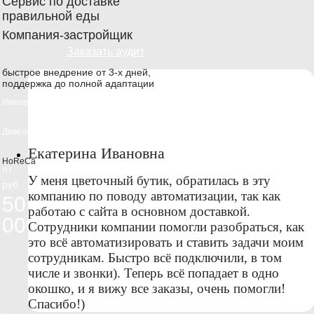
Сервис по доставке
правильной еды
Компания-застройщик
Заказать аудит
быстрое внедрение от 3-х дней,
поддержка до полной адаптации
Импорт
Девелопмент
Екатерина Ивановна
HoReCa
от
У меня цветочный бутик, обратилась в эту
руб
компанию по поводу автоматизации, так как
50
работаю с сайта в основном доставкой.
000
Сотрудники компании помогли разобраться, как
это всё автоматизировать и ставить задачи моим
сотрудникам. Быстро всё подключили, в том
числе и звонки). Теперь всё попадает в одно
окошко, и я вижу все заказы, очень помогли!
Спасибо!)