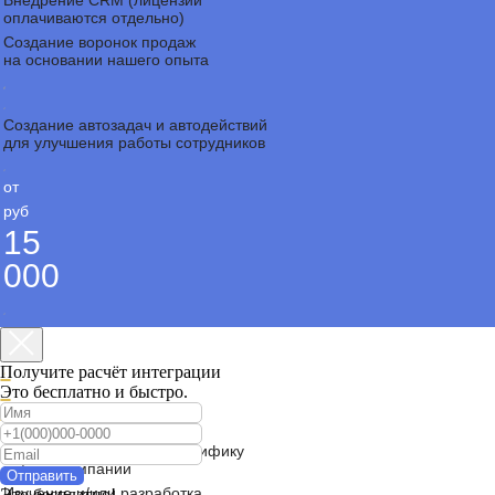
Внедрение CRM (лицензии
оплачиваются отдельно)
Создание воронок продаж
на основании нашего опыта
Создание автозадач и автодействий
для улучшения работы сотрудников
от
руб
15
000
Получите расчёт интеграции
Это бесплатно и быстро.
Полное погружение в специфику
работы компании
Отправить
Изучение и/или разработка
Это бесплатно!