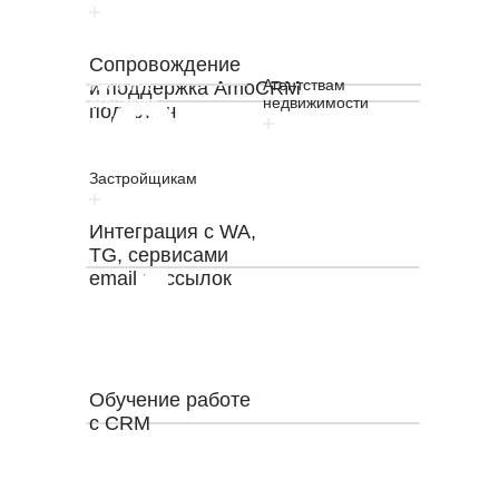
записи
Сопровождение
3
HR и HR
Агентствам
и поддержка AmoCRM
агентства
недвижимости
под ключ
Застройщикам
Кредитование
и страхование
Интеграция с WA,
4
TG, сервисами
email рассылок
Обучение работе
5
с CRM