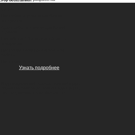
регламентов работы с CRM
системой
Настройка и улучшение бизнес
процессов
Аудит работы и взаимодействий
отделов
Разработка ТЗ и дорожной карты
внедрения
Настройка сложных алгоритмов
работы
Настройка ботов
Узнать подробнее
Индивидуальный подход, полный аудит,
обучение работе до полной адаптации,
тех. поддержка 1 мес бесплатно