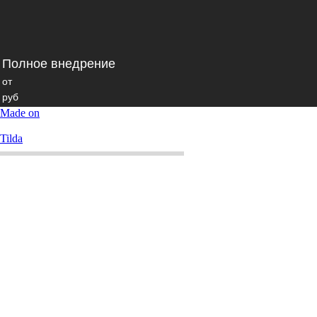
Полное внедрение
от
руб
150
Made on
000
Tilda