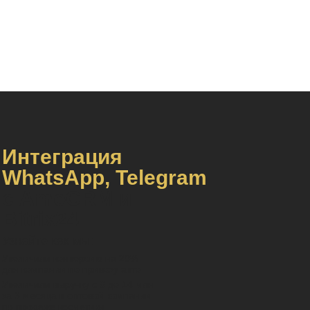
Интеграция
WhatsApp, Telegram
с AmoCRM и
Bitrix24
Узнайте как мы:
Увеличили конверсию на 20%
для компании по привозу авто
Увеличили выручку с 6 до 14 млн
за 3 месяца в оптовой компании
по продаже косметики